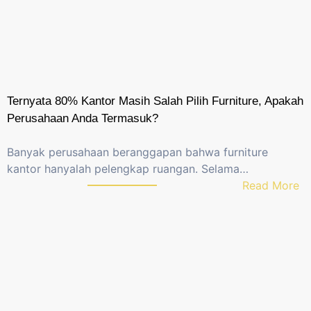
Ternyata 80% Kantor Masih Salah Pilih Furniture, Apakah
Perusahaan Anda Termasuk?
Banyak perusahaan beranggapan bahwa furniture
kantor hanyalah pelengkap ruangan. Selama…
:
Read More
T
e
r
n
y
a
t