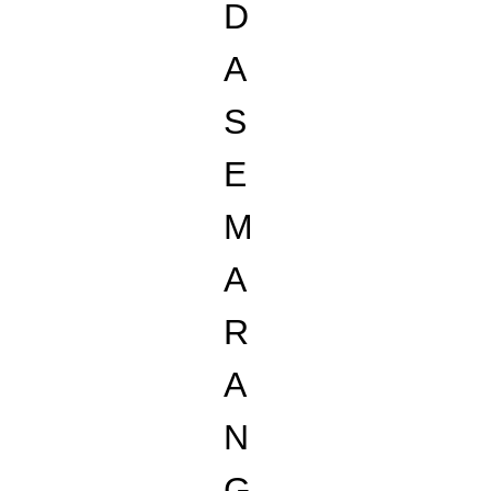
D
A
S
E
M
A
R
A
N
G