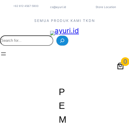
+62 812-4567-5900
cs@ayuri.id
Store Location
SEMUA PRODUK KAMI TKDN
S
e
a
r
0
c
h
P
E
M