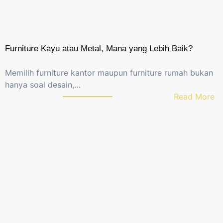
a
8
0
%
Furniture Kayu atau Metal, Mana yang Lebih Baik?
K
a
Memilih furniture kantor maupun furniture rumah bukan
n
hanya soal desain,…
t
:
Read More
o
F
r
u
M
r
a
n
s
i
i
t
h
u
S
r
a
e
l
K
a