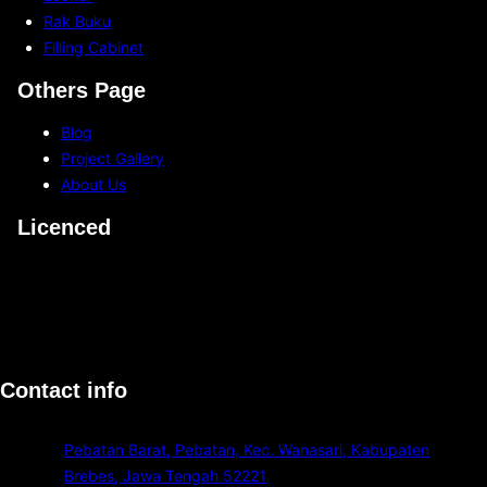
e
i
Rak Buku
r
s
Filling Cabinet
m
a
a
Others Page
D
s
i
Blog
u
p
Project Gallery
k
e
About Us
?
n
Licenced
g
a
r
u
h
i
o
Contact info
l
e
Pebatan Barat, Pebatan, Kec. Wanasari, Kabupaten
h
Brebes, Jawa Tengah 52221