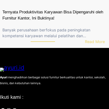
a
h
y
P
Ternyata Produktivitas Karyawan Bisa Dipengaruhi oleh
u
i
Furnitur Kantor, Ini Buktinya!
a
l
t
i
Banyak perusahaan berfokus pada peningkatan
a
h
kompetensi karyawan melalui pelatihan dan…
u
F
:
Read More
M
u
T
e
r
e
t
n
r
a
i
n
l
t
y
,
u
a
Ayuri
menghadirkan berbagai solusi furnitur berkualitas untuk kantor, sekolah,
M
r
t
bisnis, dan kebutuhan lainnya.
a
e
a
n
,
P
a
Ikuti kami :
A
r
y
p
o
a