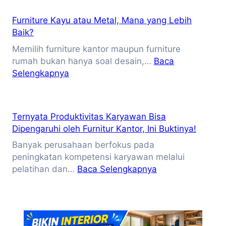
80%
Kantor
Furniture Kayu atau Metal, Mana yang Lebih
Masih
Baik?
Salah
Memilih furniture kantor maupun furniture
Pilih
rumah bukan hanya soal desain,…
Baca
Furniture,
:
Selengkapnya
Apakah
Furniture
Perusahaan
Kayu
Anda
atau
Termasuk?
Ternyata Produktivitas Karyawan Bisa
Metal,
Dipengaruhi oleh Furnitur Kantor, Ini Buktinya!
Mana
Banyak perusahaan berfokus pada
yang
peningkatan kompetensi karyawan melalui
Lebih
:
pelatihan dan…
Baca Selengkapnya
Baik?
Ternyata
Produktivitas
Karyawan
Bisa