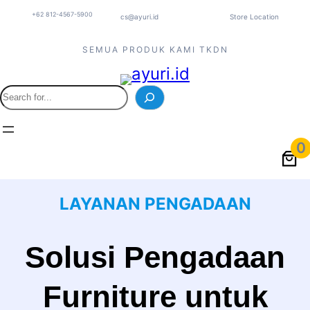
Lewati
+62 812-4567-5900
cs@ayuri.id
Store Location
ke
konten
SEMUA PRODUK KAMI TKDN
S
e
a
r
0
c
h
LAYANAN PENGADAAN
Solusi Pengadaan
Furniture untuk