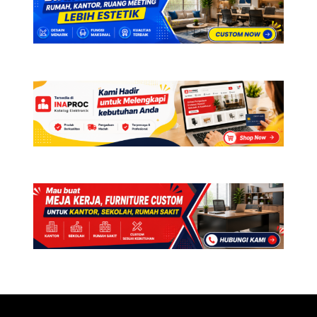
Dipengaruhi
oleh
Furnitur
Kantor,
Ini
Buktinya!