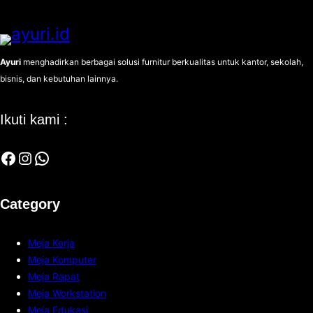
Ayuri
menghadirkan berbagai solusi furnitur berkualitas untuk kantor, sekolah,
bisnis, dan kebutuhan lainnya.
Ikuti kami :
Facebook
Instagram
WhatsApp
Category
Meja Kerja
Meja Komputer
Meja Rapat
Meja Workstation
Meja Edukasi