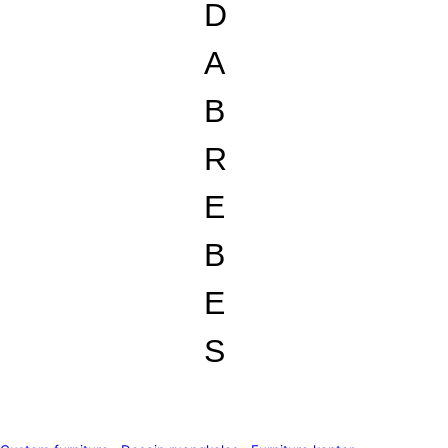
D
A
B
R
E
B
E
S