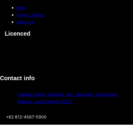
s
i
Blog
u
p
Project Gallery
k
e
About Us
?
n
Licenced
g
a
r
u
h
i
o
Contact info
l
e
Pebatan Barat, Pebatan, Kec. Wanasari, Kabupaten
h
Brebes, Jawa Tengah 52221
F
u
+62 812-4567-5900
r
n