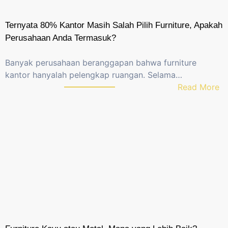
Ternyata 80% Kantor Masih Salah Pilih Furniture, Apakah
Perusahaan Anda Termasuk?
Banyak perusahaan beranggapan bahwa furniture
kantor hanyalah pelengkap ruangan. Selama…
:
Read More
T
e
r
n
y
a
t
a
8
0
%