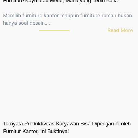
Furniture Kayu atau Metal, Mana yang Lebih Baik?
K
a
Memilih furniture kantor maupun furniture rumah bukan
n
hanya soal desain,…
t
:
Read More
o
F
r
u
M
r
a
n
s
i
i
t
h
u
S
r
a
e
l
K
a
a
h
y
P
Ternyata Produktivitas Karyawan Bisa Dipengaruhi oleh
u
i
Furnitur Kantor, Ini Buktinya!
a
l