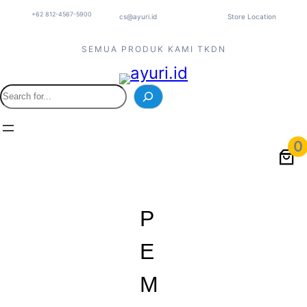
+62 812-4567-5900
cs@ayuri.id
Store Location
SEMUA PRODUK KAMI TKDN
S
e
a
r
0
c
h
P
E
M