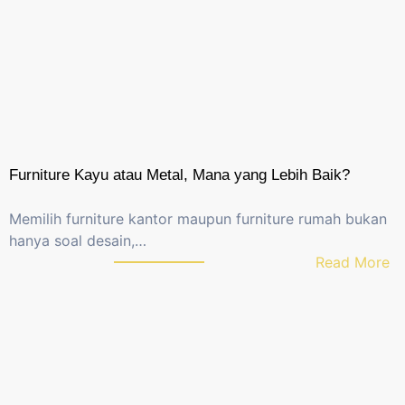
n
y
a
t
a
8
0
%
Furniture Kayu atau Metal, Mana yang Lebih Baik?
K
a
Memilih furniture kantor maupun furniture rumah bukan
n
hanya soal desain,…
t
:
Read More
o
F
r
u
M
r
a
n
s
i
i
t
h