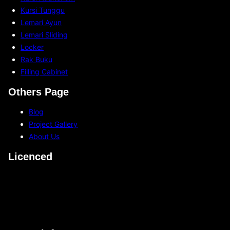
n
w
Kursi Tunggu
d
a
Lemari Ayun
a
n
Lemari Sliding
T
B
Locker
e
i
Rak Buku
r
s
Filling Cabinet
m
a
a
Others Page
D
s
i
Blog
u
p
Project Gallery
k
e
About Us
?
n
Licenced
g
a
r
u
h
i