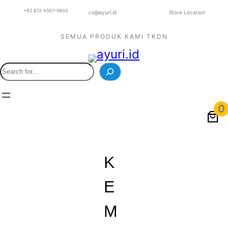
+62 812-4567-5900
cs@ayuri.id
Store Location
SEMUA PRODUK KAMI TKDN
S
e
a
r
0
c
h
K
E
M