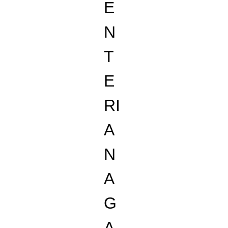
E
N
T
E
RI
A
N
A
G
A