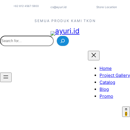
+62 812-4567-5900
cs@ayuri.id
Store Location
SEMUA PRODUK KAMI TKDN
S
e
a
r
c
Home
h
Project Gallery
Catalog
Blog
Promo
0