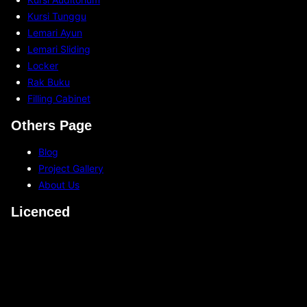
n
w
Kursi Tunggu
d
a
Lemari Ayun
a
n
Lemari Sliding
T
B
Locker
e
i
Rak Buku
r
s
Filling Cabinet
m
a
a
Others Page
D
s
i
Blog
u
p
Project Gallery
k
e
About Us
?
n
Licenced
g
a
r
u
h
i