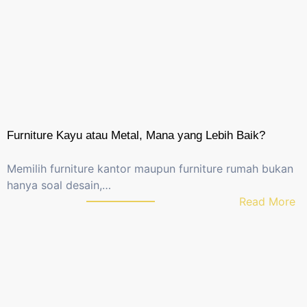
n
y
a
t
a
8
0
%
Furniture Kayu atau Metal, Mana yang Lebih Baik?
K
a
Memilih furniture kantor maupun furniture rumah bukan
n
hanya soal desain,…
t
:
Read More
o
F
r
u
M
r
a
n
s
i
i
t
h