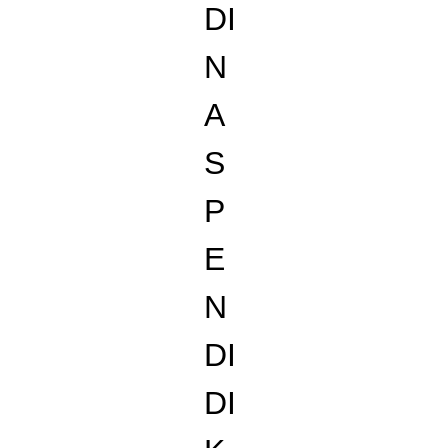
DI
N
A
S
P
E
N
DI
DI