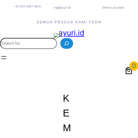
+62 812-4567-5900
cs@ayuri.id
Store Location
SEMUA PRODUK KAMI TKDN
S
e
a
r
0
c
h
K
E
M