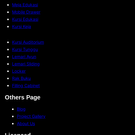
a
a
Meja Edukasi
s
i
h
Mobile Drawer
K
k
a
Kursi Edukasi
a
?
a
Kursi Keja
r
n
y
A
a
Kursi Auditorium
n
w
Kursi Tunggu
d
a
Lemari Ayun
a
n
Lemari Sliding
T
B
Locker
e
i
Rak Buku
r
s
Filling Cabinet
m
a
a
Others Page
D
s
i
Blog
u
p
Project Gallery
k
e
About Us
?
n