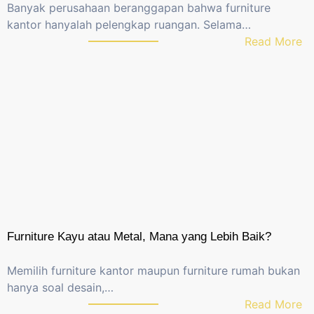
Banyak perusahaan beranggapan bahwa furniture
kantor hanyalah pelengkap ruangan. Selama…
:
Read More
T
e
r
n
y
a
t
a
8
0
%
Furniture Kayu atau Metal, Mana yang Lebih Baik?
K
a
Memilih furniture kantor maupun furniture rumah bukan
n
hanya soal desain,…
t
:
Read More
o