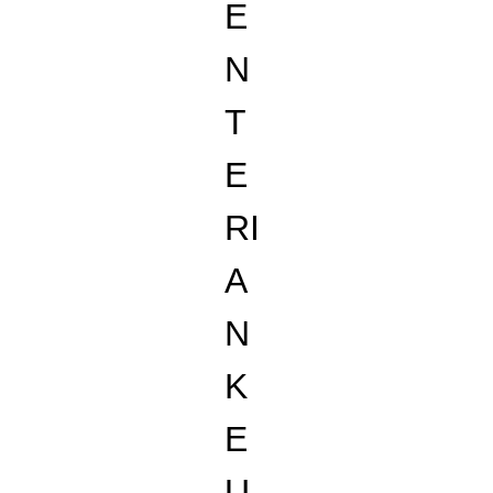
E
N
T
E
RI
A
N
K
E
U