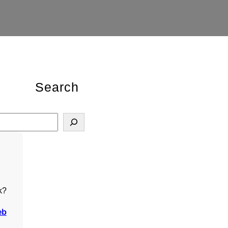
Search
k?
eb