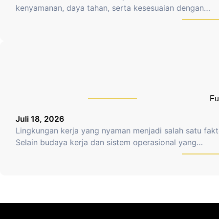
kenyamanan, daya tahan, serta kesesuaian dengan…
Fu
Juli 18, 2026
Lingkungan kerja yang nyaman menjadi salah satu fak
Selain budaya kerja dan sistem operasional yang…