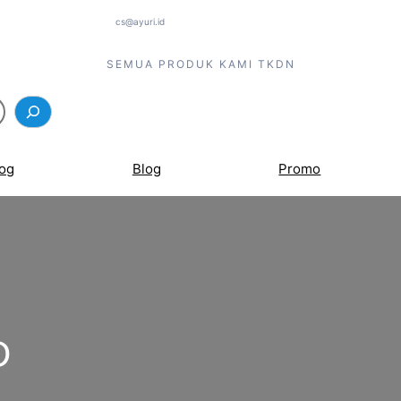
cs@ayuri.id
SEMUA PRODUK KAMI TKDN
log
Blog
Promo
D