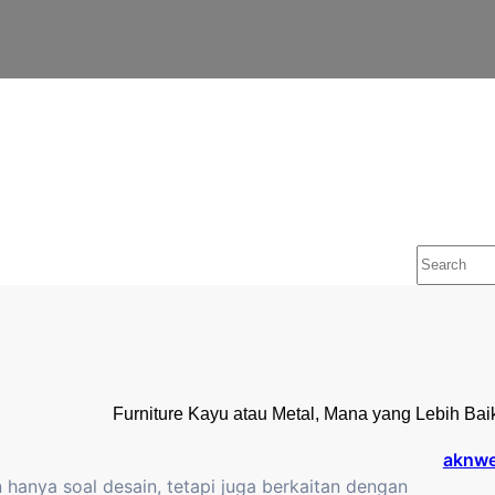
S
e
a
r
c
h
Furniture Kayu atau Metal, Mana yang Lebih Bai
aknw
 hanya soal desain, tetapi juga berkaitan dengan