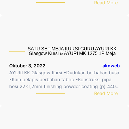
:
Read More
i
n
A
S
a
Y
i
M
U
s
e
R
w
j
I
a
a
K
?
S
SATU SET MEJA KURSI GURU AYURI KK
E
Glasgow Kursi & AYURI MK 1275 1P Meja
I
L
S
e
Oktober 3, 2022
aknweb
W
o
AYURI KK Glasgow Kursi •Dudukan berbahan busa
A
m
•Kain pelapis berbahan fabric •Konstruksi pipa
o
besi 22×1,2mm finishing powder coating (p) 440…
r
:
Read More
d
S
K
A
u
T
r
U
s
S