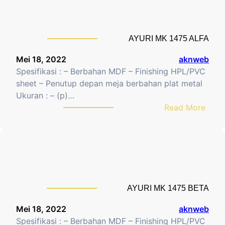
R
U
n
I
R
a
M
I
M
AYURI MK 1475 ALFA
K
M
e
1
K
j
Mei 18, 2022
aknweb
5
1
a
Spesifikasi : – Berbahan MDF – Finishing HPL/PVC
7
2
&
sheet – Penutup depan meja berbahan plat metal
5
7
K
Ukuran : – (p)…
1
5
E
:
Read More
L
1
L
A
P
e
Y
M
o
U
e
m
R
j
o
I
a
r
M
d
AYURI MK 1475 BETA
K
K
1
Mei 18, 2022
aknweb
u
4
Spesifikasi : – Berbahan MDF – Finishing HPL/PVC
r