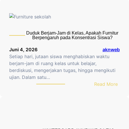
a
r
c
h
Duduk Berjam-Jam di Kelas, Apakah Furnitur
Berpengaruh pada Konsentrasi Siswa?
Juni 4, 2026
aknweb
Setiap hari, jutaan siswa menghabiskan waktu
berjam-jam di ruang kelas untuk belajar,
berdiskusi, mengerjakan tugas, hingga mengikuti
ujian. Dalam satu…
:
Read More
D
u
d
u
k
B