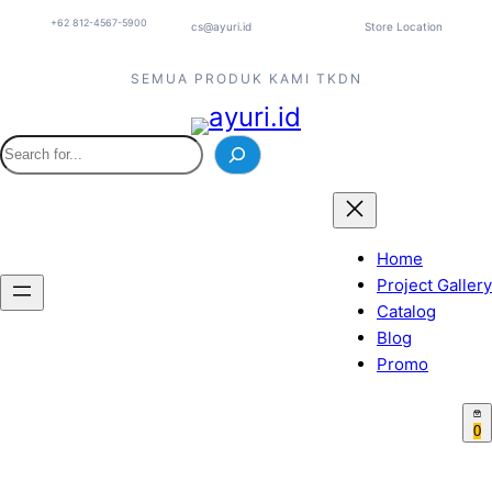
Lewati
+62 812-4567-5900
cs@ayuri.id
Store Location
ke
konten
SEMUA PRODUK KAMI TKDN
S
e
a
r
c
Home
h
Project Gallery
Catalog
Blog
Promo
0