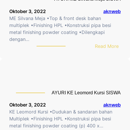
K
g
G
1
a
Oktober 3, 2022
aknweb
U
2
r
ME Silvana Meja •Top & front desk bahan
R
7
u
multiplek •Finishing HPL •Konstruksi pipa besi
U
5
h
metal finishing powder coating •Dilengkapi
1
p
dengan…
P
a
:
Read More
M
d
A
e
a
Y
j
K
U
a
o
R
G
n
I
U
s
M
R
e
AYURI KE Leomord Kursi SISWA
E
U
n
S
Oktober 3, 2022
aknweb
t
i
KE Leomord Kursi •Dudukan & sandaran bahan
r
l
Multiplek •Finishing HPL •Konstruksi pipa besi
a
v
metal finishing powder coating (p) 400 x…
s
a