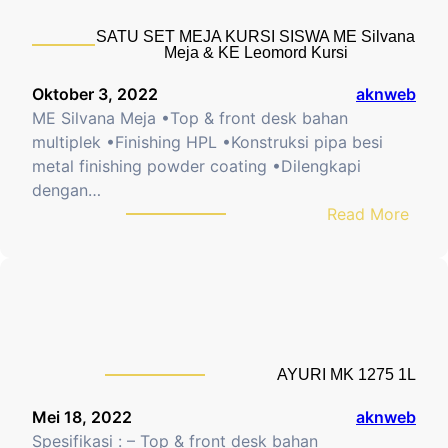
i
E
SATU SET MEJA KURSI SISWA ME Silvana
S
T
Meja & KE Leomord Kursi
I
M
S
E
Oktober 3, 2022
aknweb
W
J
ME Silvana Meja •Top & front desk bahan
A
A
multiplek •Finishing HPL •Konstruksi pipa besi
K
metal finishing powder coating •Dilengkapi
U
dengan…
R
:
Read More
S
S
I
A
G
T
U
U
R
S
U
E
AYURI MK 1275 1L
A
T
Y
M
Mei 18, 2022
aknweb
U
E
Spesifikasi : – Top & front desk bahan