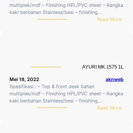
R
J
multiplek/mdf – Finishing HPL/PVC sheet – Rangka
I
A
kaki berbahan Stainless/besi – finishing…
K
K
:
Read More
K
U
A
G
R
Y
l
S
U
a
I
R
s
S
I
g
I
M
o
S
AYURI MK 1575 1L
K
w
W
1
K
Mei 18, 2022
aknweb
A
2
u
Spesifikasi : – Top & front desk bahan
M
7
r
multiplek/mdf – Finishing HPL/PVC sheet – Rangka
E
5
s
kaki berbahan Stainless/besi – finishing…
S
1
:
i
Read More
i
L
A
&
l
Y
A
v
U
Y
a