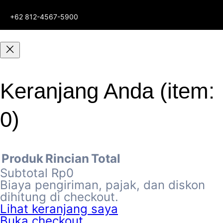
+62 812-4567-5900
Keranjang Anda
(item:
0)
Produk
Rincian
Total
Subtotal
Rp0
Biaya pengiriman, pajak, dan diskon
Produk
dihitung di checkout.
Lihat keranjang saya
Buka checkout