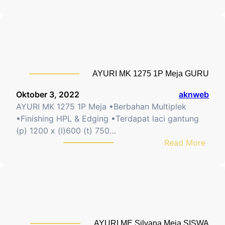
A
a
R
Y
k
I
U
a
W
R
h
B
I
F
2
K
u
4
AYURI MK 1275 1P Meja GURU
K
r
-
G
n
Oktober 3, 2022
aknweb
T
l
i
AYURI MK 1275 1P Meja •Berbahan Multiplek
1
a
t
•Finishing HPL & Edging •Terdapat laci gantung
2
s
u
(p) 1200 x (l)600 (t) 750…
W
g
:
r
Read More
A
o
A
B
L
w
Y
e
L
K
U
r
u
R
p
r
I
e
s
M
n
i
AYURI ME Silvana Meja SISWA