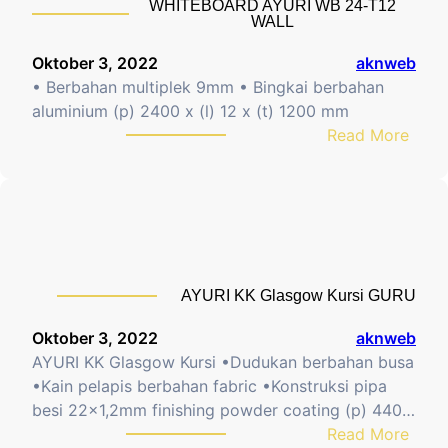
WHITEBOARD AYURI WB 24-T12
e
WALL
r
j
Oktober 3, 2022
aknweb
a
• Berbahan multiplek 9mm • Bingkai berbahan
m
aluminium (p) 2400 x (l) 12 x (t) 1200 mm
-
:
Read More
J
W
a
H
m
I
d
T
i
E
K
B
AYURI KK Glasgow Kursi GURU
e
O
l
A
Oktober 3, 2022
aknweb
a
R
AYURI KK Glasgow Kursi •Dudukan berbahan busa
s
D
•Kain pelapis berbahan fabric •Konstruksi pipa
,
A
besi 22×1,2mm finishing powder coating (p) 440…
A
Y
:
Read More
p
U