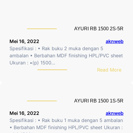
S
U
-
R
8
I
R
R
AYURI RB 1500 2S-5R
B
1
Mei 16, 2022
aknweb
5
Spesifikasi : • Rak buku 2 muka dengan 5
0
ambalan • Berbahan MDF finishing HPL/PVC sheet
0
Ukuran : •(p) 1500…
1
:
Read More
S
A
-
Y
4
U
R
R
AYURI RB 1500 1S-5R
I
R
Mei 16, 2022
aknweb
B
Spesifikasi : • Rak buku 1 muka dengan 5 ambalan
1
• Berbahan MDF finishing HPL/PVC sheet Ukuran :