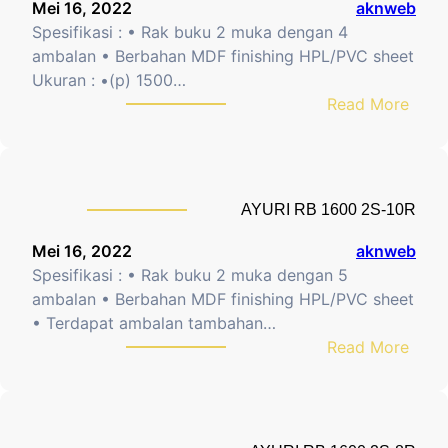
Mei 16, 2022
aknweb
Spesifikasi : • Rak buku 2 muka dengan 4
ambalan • Berbahan MDF finishing HPL/PVC sheet
Ukuran : •(p) 1500…
:
Read More
A
Y
U
R
AYURI RB 1600 2S-10R
I
R
Mei 16, 2022
aknweb
B
Spesifikasi : • Rak buku 2 muka dengan 5
1
ambalan • Berbahan MDF finishing HPL/PVC sheet
5
• Terdapat ambalan tambahan…
0
:
Read More
0
A
2
Y
S
U
-
R