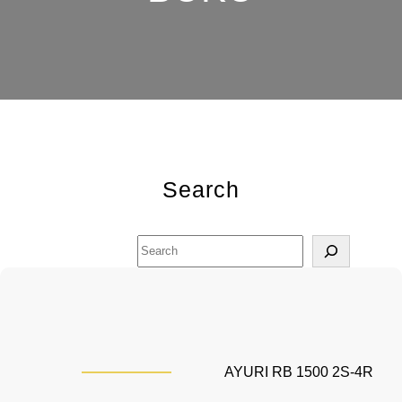
Search
S
e
a
r
c
h
AYURI RB 1500 2S-4R