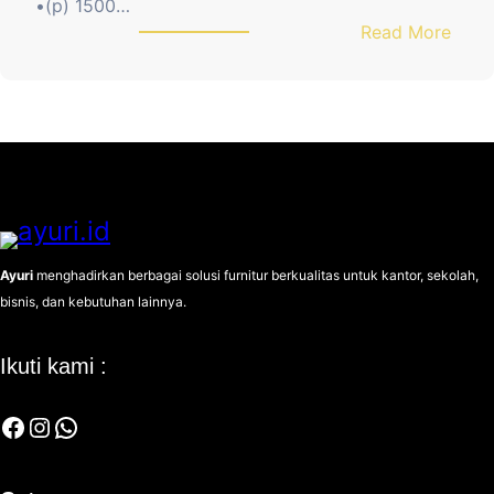
5
•(p) 1500…
0
:
Read More
0
A
2
Y
S
U
-
R
5
I
R
R
B
1
5
Ayuri
menghadirkan berbagai solusi furnitur berkualitas untuk kantor, sekolah,
0
bisnis, dan kebutuhan lainnya.
0
1
Ikuti kami :
S
-
Facebook
Instagram
WhatsApp
5
R