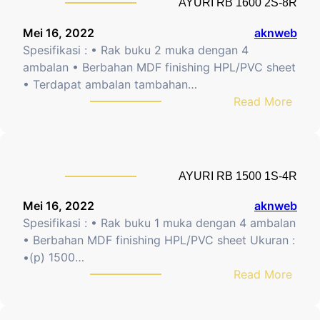
AYURI RB 1600 2S-8R
4
I
R
R
Mei 16, 2022
aknweb
B
Spesifikasi : • Rak buku 2 muka dengan 4
1
ambalan • Berbahan MDF finishing HPL/PVC sheet
6
• Terdapat ambalan tambahan…
0
:
Read More
0
A
2
Y
S
U
-
R
AYURI RB 1500 1S-4R
1
I
0
R
Mei 16, 2022
aknweb
R
B
Spesifikasi : • Rak buku 1 muka dengan 4 ambalan
1
• Berbahan MDF finishing HPL/PVC sheet Ukuran :
6
•(p) 1500…
0
:
Read More
0
A
2
Y