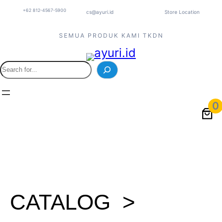
+62 812-4567-5900
cs@ayuri.id
Store Location
SEMUA PRODUK KAMI TKDN
0
CATALOG >