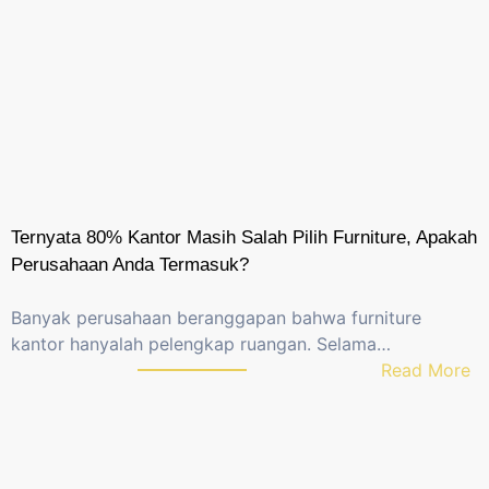
Ternyata 80% Kantor Masih Salah Pilih Furniture, Apakah
Perusahaan Anda Termasuk?
Banyak perusahaan beranggapan bahwa furniture
kantor hanyalah pelengkap ruangan. Selama…
:
Read More
T
e
r
n