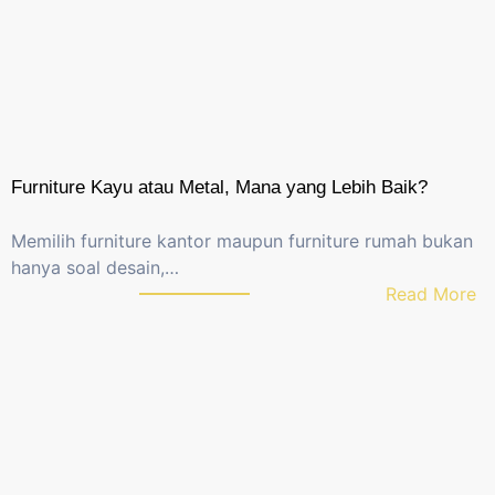
y
a
t
a
8
0
%
Furniture Kayu atau Metal, Mana yang Lebih Baik?
K
a
Memilih furniture kantor maupun furniture rumah bukan
n
hanya soal desain,…
t
:
Read More
o
F
r
u
M
r
a
n
s
i
i
t
h
u
S