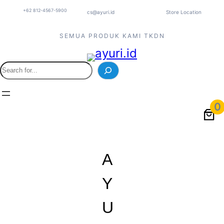
+62 812-4567-5900
cs@ayuri.id
Store Location
SEMUA PRODUK KAMI TKDN
S
e
a
r
0
c
h
A
Y
U