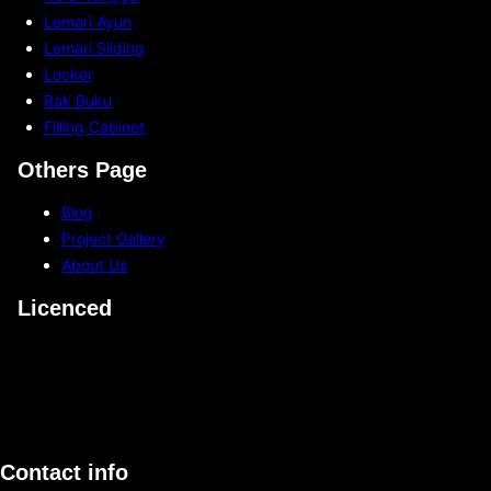
d
a
Lemari Ayun
a
n
Lemari Sliding
T
B
Locker
e
i
Rak Buku
r
s
Filling Cabinet
m
a
a
Others Page
D
s
i
Blog
u
p
Project Gallery
k
e
About Us
?
n
Licenced
g
a
r
u
h
i
o
Contact info