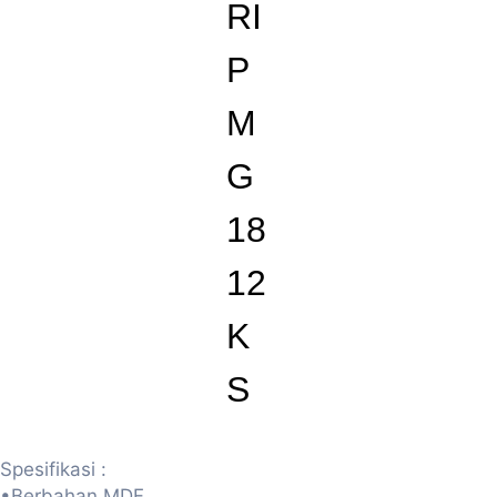
RI
P
M
G
18
12
K
S
Spesifikasi :
•Berbahan MDF